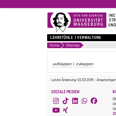
INS
STR
UND
LEHRSTÜHLE
VERWALTUNG
Home
Sitemap
aufklappen
|
zuklappen
Letzte Änderung: 02.03.2015
-
Ansprechpar
SOZIALE MEDIEN
K
O
U
Un
3