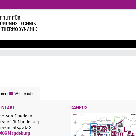
TITUT FÜR
ÖMUNGSTECHNIK
 THERMODYNAMIK
tner:
Webmaster
ONTAKT
CAMPUS
tto-von-Guericke-
niversität Magdeburg
iversitätsplatz 2
9106 Magdeburg